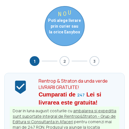
O
U
N
Poti alege livrare
prin curier sau
la orice Easybox
1
2
3
Rentrop & Straton da unda verde

LIVRARII GRATUITE!
Cumparati de
Lei si
247
livrarea este gratuita!
Doar in luna august costurile cu
ambalarea si expeditia
sunt suportate integral de Rentrop&Straton - Grup de
Editura si Consultanta in Afaceri
pentru comenzi mai
mari de 247 RON. Produsul va ajunge la locatia