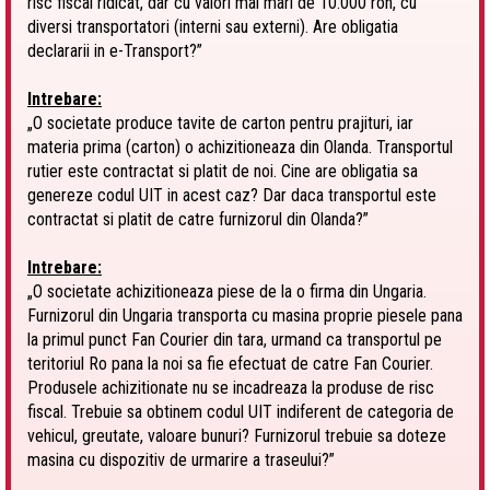
risc fiscal ridicat, dar cu valori mai mari de 10.000 ron, cu
diversi transportatori (interni sau externi). Are obligatia
declararii in e-Transport?”
Intrebare:
„
O societate
produce tavite de carton pentru prajituri, iar
materia prima (carton) o achizitioneaza din Olanda. Transportul
rutier este contractat si platit de noi. Cine are obligatia sa
genereze codul UIT in acest caz? Dar daca transportul este
contractat si platit de catre furnizorul din Olanda?”
Intrebare:
„
O societate
achizitioneaza piese de la o firma din Ungaria.
Furnizorul din Ungaria transporta cu masina proprie piesele pana
la primul punct Fan Courier din tara, urmand ca transportul pe
teritoriul Ro pana la noi sa fie efectuat de catre Fan Courier.
Produsele achizitionate nu se incadreaza la produse de risc
fiscal. Trebuie sa obtinem codul UIT indiferent de categoria de
vehicul, greutate, valoare bunuri? Furnizorul trebuie sa doteze
masina cu dispozitiv de urmarire a traseului?”