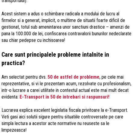
transportului).
Acest sistem a adus o schimbare radicala a modului de lucru al
firmelor si a generat, implicit, o multime de situatii foarte dificil de
gestionat, totul sub amenintarea unor sanctiuni drastice – amenzi de
pana la 100.000 de lei, confiscarea contravalorii bunurilor nedeclarate
sau chiar pedepse cu inchisoarea!
Care sunt principalele probleme intalnite in
practica?
Am selectat pentru dvs.
50 de astfel de probleme
, pe cele mai
reprezentative, si vi le prezentam acum, rezolvate cu profesionalism,
intr-o lucrare a carei utilitate in contextul actual este mai mult decat
evidenta:
E-Transport in 50 de intrebari si raspunsuri!
Lucrarea explica excelent legislatia fiscala privitoare la e-Transport.
Veti gasi aici solutii sigure pentru situatiile controversate pe care
simpla lectura a acestor acte normative nu reuseste sa le
limpezeasca!