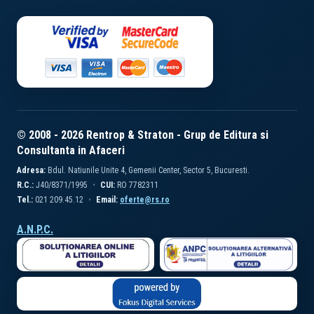
© 2008 - 2026 Rentrop & Straton - Grup de Editura si
Consultanta in Afaceri
Adresa:
Bdul. Natiunile Unite 4, Gemenii Center, Sector 5, Bucuresti.
R.C.:
J40/8371/1995
CUI:
RO 7782311
Tel.:
021 209.45.12
Email:
oferte@rs.ro
A.N.P.C.