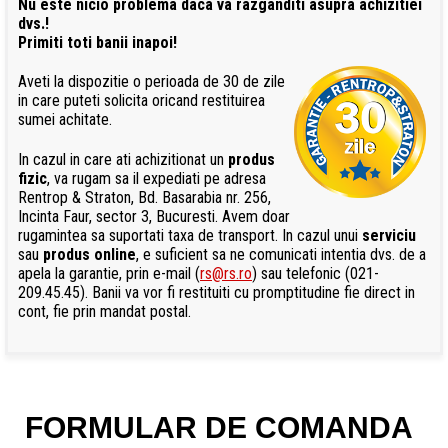
Nu este nicio problema daca va razganditi asupra achizitiei
dvs.!
Primiti toti banii inapoi!
Aveti la dispozitie o perioada de 30 de zile
in care puteti solicita oricand restituirea
sumei achitate.
In cazul in care ati achizitionat un
produs
fizic
, va rugam sa il expediati pe adresa
Rentrop & Straton, Bd. Basarabia nr. 256,
Incinta Faur, sector 3, Bucuresti. Avem doar
rugamintea sa suportati taxa de transport. In cazul unui
serviciu
sau
produs online
, e suficient sa ne comunicati intentia dvs. de a
apela la garantie, prin e-mail (
rs@rs.ro
) sau telefonic (021-
209.45.45). Banii va vor fi restituiti cu promptitudine fie direct in
cont, fie prin mandat postal.
FORMULAR DE COMANDA