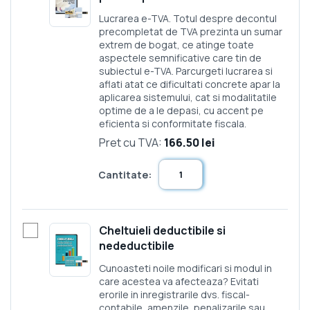
Lucrarea e-TVA. Totul despre decontul
precompletat de TVA prezinta un sumar
extrem de bogat, ce atinge toate
aspectele semnificative care tin de
subiectul e-TVA. Parcurgeti lucrarea si
aflati atat ce dificultati concrete apar la
aplicarea sistemului, cat si modalitatile
optime de a le depasi, cu accent pe
eficienta si conformitate fiscala.
Pret cu TVA:
166.50 lei
Cantitate:
Cheltuieli deductibile si
nedeductibile
Cunoasteti noile modificari si modul in
care acestea va afecteaza? Evitati
erorile in inregistrarile dvs. fiscal-
contabile, amenzile, penalizarile sau